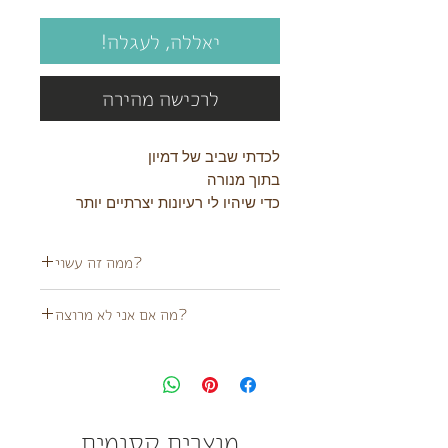
יאללה, לעגלה!
לרכישה מהירה
לכדתי שביב של דמיון
בתוך מנורה
כדי שיהיו לי רעיונות יצרתיים יותר
מצופה זהב 14 קראט
?ממה זה עשוי
השרשרת והתליון מצופים זהב 14 קראט \ כסף
?מה אם אני לא מרוצה
925 (לבחירתכם)
מוצר זה אינו עמיד במים
לא מרוצה מהמוצר?
לא בעיה!
ניתן ליצור קשר ולשלוח לנו חזרה בתוך 14 יום
מהגעת המוצר או להגיע פיזית לאחד הדוכנים
שלנו במידה והם מתקיימים במסגרת הזמן
מוצרים קסומים
הזה!