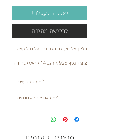
יאללה, לעגלה!
לרכישה מהירה
תליון של מערכת הכוכבים של מזל קשת
ציפוי כסף 925 \ זהב 14 קראט לבחירה
?ממה זה עשוי
השרשרת והתליון מצופים כסף 925 \ זהב 14
?מה אם אני לא מרוצה
קראט
מוצר זה אינו עמיד במים
לא מרוצה מהמוצר?
לא בעיה!
ניתן ליצור קשר ולשלוח לנו חזרה בתוך 14 יום
מהגעת המוצר או להגיע פיזית לאחד הדוכנים
שלנו במידה והם מתקיימים במסגרת הזמן
מוצרים קסומים
הזה!