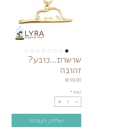
שרשרת...כובע?
זהובה
מחיר
כמות
*
יאללה, לעגלה!