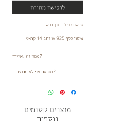
לרכישה מהירה
שרשרת פיל בתוך נחש
ציפוי כסף 925 או זהב 14 קראט
?ממה זה עשוי
השרשרת עשוייה ציפוי כסף 925 או זהב 14
?מה אם אני לא מרוצה
קראט
מוצר זה אינו עמיד במים
לא מרוצה מהמוצר?
לא בעיה!
ניתן ליצור קשר ולשלוח לנו חזרה בתוך 14 יום
מהגעת המוצר או להגיע פיזית לאחד הדוכנים
שלנו במידה והם מתקיימים במסגרת הזמן
מוצרים קסומים
הזה!
נוספים
המוצר יתקבל אך ורק במידה ולא נעשה בו
שימוש, והוא במצב חדש ובאריזתו המקורית -
צפו בתקנון החזרות לפרטים נוספים