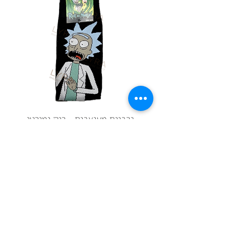
להביא אותו בעצמכם בתיאום
ולהחליף\לקבל החזר. במידה ויוחזר לא
בשלמותו, לא יבוצע החזר.
גרביים מעוצבות - ריק ומורטי
גרבי
מחיר
הוספה לסל