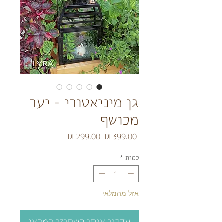
גן מיניאטורי - יער
מכושף
מחיר
מחיר
 ‏399.00 ‏₪ 
רגיל
מבצע
כמות
*
אזל מהמלאי
עדכנו אותי כשחוזר למלאי